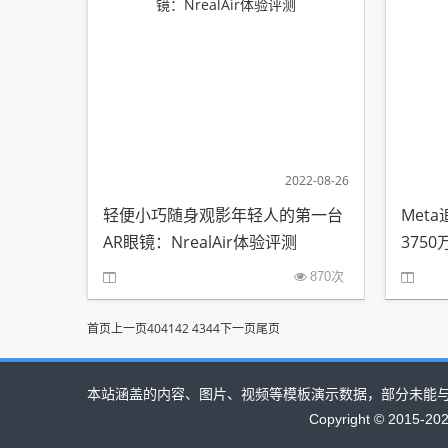
2022-08-26
轻便小巧随身观影年轻人的第一台
Met
AR眼镜：NrealAir体验评测
375
870次
首页
上一页
40
41
42
43
44
下一页
尾页
本站涵盖的内容、图片、视频等模板演示数据，部分未能
Copyright © 2015-2