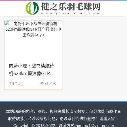
首页
您现在的位置：
> TAG信息列表 > 战书
向蔚小理下战书续航待
机623km提速像GTR日
产打出纯电王炸牌Ariya
[
生活
2164次
]
本站涵盖的内容、图片、视频等模板演示数据，部分未能与原作者
取得联系。若涉及版权问题，请联系我们进行删除！谢谢大家！
Copyright © 2015-2022 | 联系方式:haotuu1@vip.qq.com