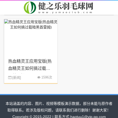
首页
您现在的位置：
> TAG信息列表 > 王如
热血精灵王应用宝版(热
血精灵王如何搞过载暗
黑酋雷姆)
[
新闻
1596次
]
本站涵盖的内容、图片、视频等模板演示数据，部分未能与原作者
取得联系。若涉及版权问题，请联系我们进行删除！谢谢大家！
Copyright © 2015-2022 | 联系方式:haotuu1@vip.qq.com