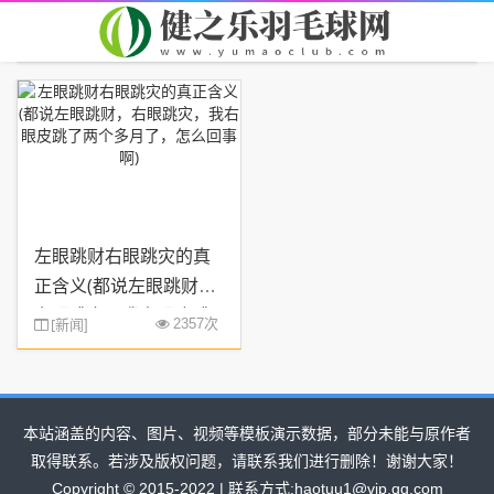
首页
您现在的位置：
> TAG信息列表 > 皮跳了
左眼跳财右眼跳灾的真
正含义(都说左眼跳财，
右眼跳灾，我右眼皮跳
[
新闻
2357次
]
了两个多月了，怎么回
事啊)
本站涵盖的内容、图片、视频等模板演示数据，部分未能与原作者
取得联系。若涉及版权问题，请联系我们进行删除！谢谢大家！
Copyright © 2015-2022 | 联系方式:haotuu1@vip.qq.com