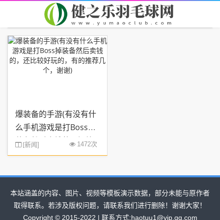
首页
您现在的位置：
> TAG信息列表 > 钱的，
爆装备的手游(有没有什
么手机游戏是打Boss掉
装备然后卖钱的，还比
[
新闻
1472次
]
较好玩的，有的推荐几
个，谢谢)
本站涵盖的内容、图片、视频等模板演示数据，部分未能与原作者
取得联系。若涉及版权问题，请联系我们进行删除！谢谢大家！
Copyright © 2015-2022 | 联系方式:haotuu1@vip.qq.com