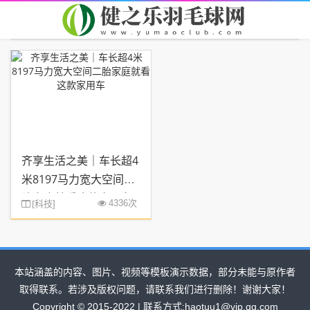
首页
您现在的位置：
> TAG信息列表 > 齐享
齐享生活之美｜车长超4
米8197马力宽大空间二
胎家庭就看这款家用车
[
科技
4336次
]
本站涵盖的内容、图片、视频等模板演示数据，部分未能与原作者
取得联系。若涉及版权问题，请联系我们进行删除！谢谢大家！
Copyright © 2015-2022 | 联系方式:haotuu1@vip.qq.com