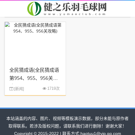
首页
您现在的位置：
> TAG信息列表 > 955
全民猜成语(全民猜成语
第954、955、956关攻
略)
[
新闻
1719次
]
本站涵盖的内容、图片、视频等模板演示数据，部分未能与原作者
取得联系。若涉及版权问题，请联系我们进行删除！谢谢大家！
Copyright © 2015-2022 | 联系方式:haotuu1@vip.qq.com