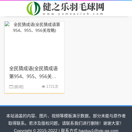
首页
您现在的位置：
> TAG信息列表 > 956
全民猜成语(全民猜成语
第954、955、956关攻
略)
[
新闻
1721次
]
本站涵盖的内容、图片、视频等模板演示数据，部分未能与原作者
取得联系。若涉及版权问题，请联系我们进行删除！谢谢大家！
Copyright © 2015-2022 | 联系方式:haotuu1@vip.qq.com