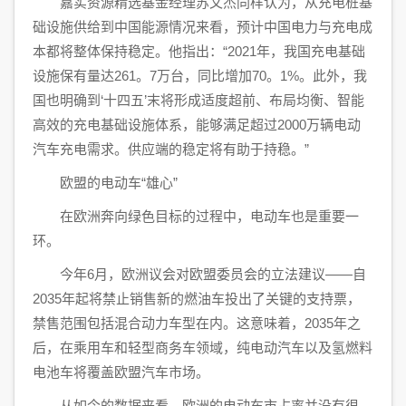
嘉实资源精选基金经理苏文杰同样认为，从充电桩基
础设施供给到中国能源情况来看，预计中国电力与充电成
本都将整体保持稳定。他指出：“2021年，我国充电基础
设施保有量达261。7万台，同比增加70。1%。此外，我
国也明确到‘十四五’末将形成适度超前、布局均衡、智能
高效的充电基础设施体系，能够满足超过2000万辆电动
汽车充电需求。供应端的稳定将有助于持稳。”
欧盟的电动车“雄心”
在欧洲奔向绿色目标的过程中，电动车也是重要一
环。
今年6月，欧洲议会对欧盟委员会的立法建议——自
2035年起将禁止销售新的燃油车投出了关键的支持票，
禁售范围包括混合动力车型在内。这意味着，2035年之
后，在乘用车和轻型商务车领域，纯电动汽车以及氢燃料
电池车将覆盖欧盟汽车市场。
从如今的数据来看，欧洲的电动车市占率并没有很