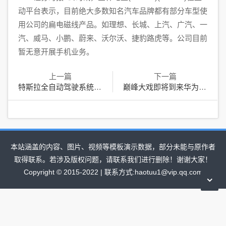
动平台表示，目前绝大多数知名汽车品牌都有部分车型使
用公司的扁电磁线产品。如理想、长城、上汽、广汽、一
汽、威马、小鹏、蔚来、沃尔沃、捷豹路虎等。公司目前
暂无意开展手机业务。
上一篇
下一篇
特斯拉全自动驾驶系统北美售价正式上调至1.5万美元
巅峰大戏即将到来华为Mate50发布会前瞻
本站涵盖的内容、图片、视频等模板演示数据，部分未能与原作者
取得联系。若涉及版权问题，请联系我们进行删除！谢谢大家！
Copyright © 2015-2022 | 联系方式:haotuu1@vip.qq.com