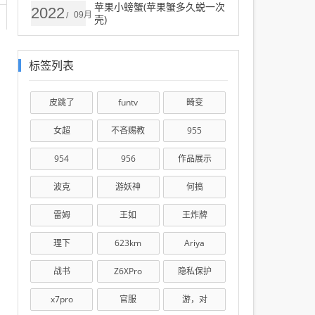
苹果小螃蟹(苹果蟹多久蜕一次
2022
09月
/
壳)
标签列表
皮跳了
funtv
畸变
女超
不吝赐教
955
954
956
作品展示
波克
游妖神
何搞
雷姆
王如
王炸牌
理下
623km
Ariya
战书
Z6XPro
隐私保护
x7pro
官服
游，对