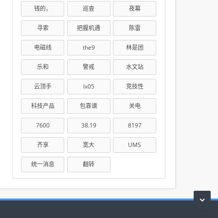
钱的，
巡查
夜幕
寻索
把握机遇
陈雷
电磁线
the9
林是团
乐和
警戒
水文站
云顶手
lx05
竞技性
科技产品
包靠谱
关电
7600
38.19
8197
齐享
宽大
UMS
统一消息
翻转