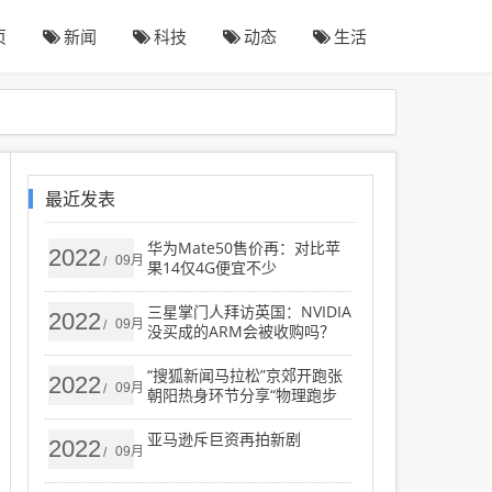
页
新闻
科技
动态
生活
最近发表
华为Mate50售价再：对比苹
2022
09月
/
果14仅4G便宜不少
三星掌门人拜访英国：NVIDIA
2022
09月
/
没买成的ARM会被收购吗？
“搜狐新闻马拉松”京郊开跑张
2022
09月
/
朝阳热身环节分享“物理跑步
法”
亚马逊斥巨资再拍新剧
2022
09月
/