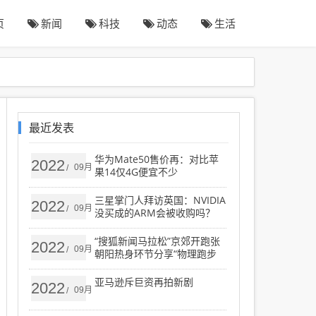
页
新闻
科技
动态
生活
最近发表
华为Mate50售价再：对比苹
2022
09月
/
果14仅4G便宜不少
三星掌门人拜访英国：NVIDIA
2022
09月
/
没买成的ARM会被收购吗？
“搜狐新闻马拉松”京郊开跑张
2022
09月
/
朝阳热身环节分享“物理跑步
法”
亚马逊斥巨资再拍新剧
2022
09月
/