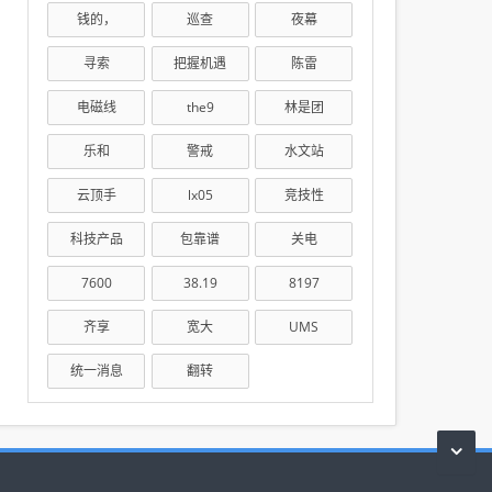
钱的，
巡查
夜幕
寻索
把握机遇
陈雷
电磁线
the9
林是团
乐和
警戒
水文站
云顶手
lx05
竞技性
科技产品
包靠谱
关电
7600
38.19
8197
齐享
宽大
UMS
统一消息
翻转