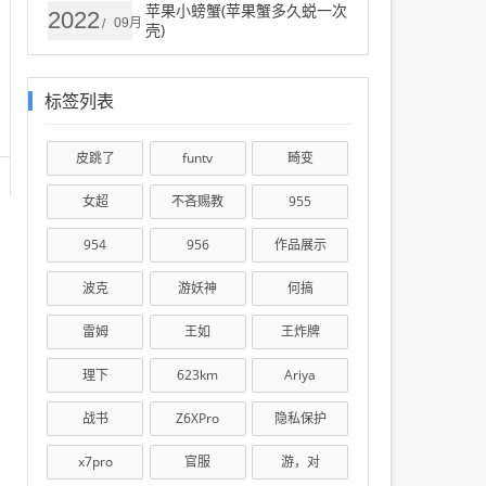
苹果小螃蟹(苹果蟹多久蜕一次
2022
09月
/
壳)
标签列表
皮跳了
funtv
畸变
女超
不吝赐教
955
954
956
作品展示
波克
游妖神
何搞
雷姆
王如
王炸牌
理下
623km
Ariya
战书
Z6XPro
隐私保护
x7pro
官服
游，对