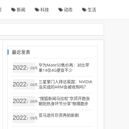
页
新闻
科技
动态
生活
最近发表
华为Mate50售价再：对比苹
2022
09月
/
果14仅4G便宜不少
三星掌门人拜访英国：NVIDIA
2022
09月
/
没买成的ARM会被收购吗？
“搜狐新闻马拉松”京郊开跑张
2022
09月
/
朝阳热身环节分享“物理跑步
法”
亚马逊斥巨资再拍新剧
2022
09月
/