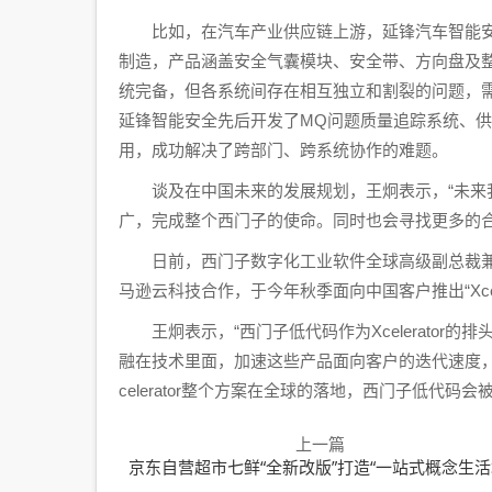
比如，在汽车产业供应链上游，延锋汽车智能安
制造，产品涵盖安全气囊模块、安全带、方向盘及
统完备，但各系统间存在相互独立和割裂的问题，
延锋智能安全先后开发了MQ问题质量追踪系统、
用，成功解决了跨部门、跨系统协作的难题。
谈及在中国未来的发展规划，王炯表示，“未来我们还
广，完成整个西门子的使命。同时也会寻找更多的合
日前，西门子数字化工业软件全球高级副总裁兼
马逊云科技合作，于今年秋季面向中国客户推出“Xcelerator
王炯表示，“西门子低代码作为Xcelerator
融在技术里面，加速这些产品面向客户的迭代速度，
celerator整个方案在全球的落地，西门子低代码
上一篇
京东自营超市七鲜“全新改版”打造“一站式概念生活