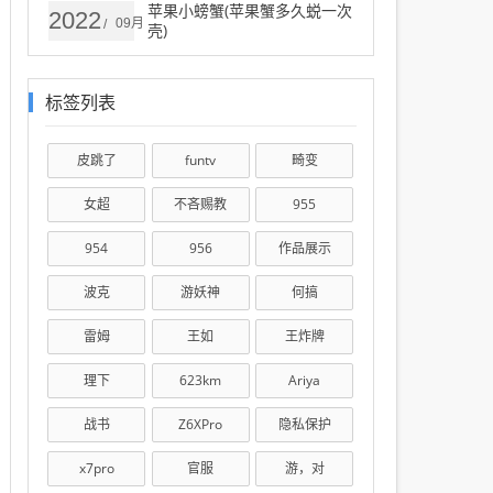
苹果小螃蟹(苹果蟹多久蜕一次
2022
09月
/
壳)
标签列表
皮跳了
funtv
畸变
女超
不吝赐教
955
954
956
作品展示
波克
游妖神
何搞
雷姆
王如
王炸牌
理下
623km
Ariya
战书
Z6XPro
隐私保护
x7pro
官服
游，对