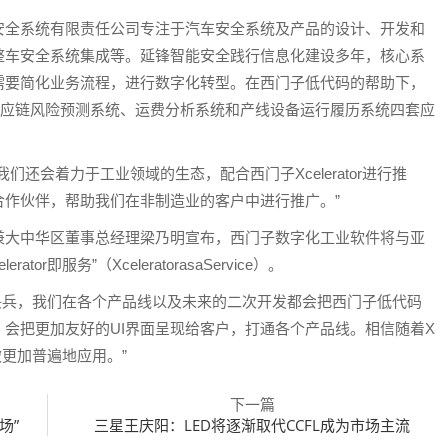
全系统有限责任公司专注于汽车安全系统及产品的设计、开发和
整车安全系统集成等。延锋智能安全践行信息化建设多年，核心系
需要简化业务流程，进行数字化转型。在西门子低代码的帮助下，
供应链风险预测系统、运费分析系统和产线设备运行履历系统四套应
会着力于工业领域的生态，配合西门子Xcelerator进行推
作伙伴，帮助我们在非制造业的客户中进行推广。”
大中华区董事总经理梁乃明宣布，西门子数字化工业软件将与亚
即服务”（XceleratorasaService）。
的排头兵，我们在各个产品线以及未来的二次开发都会把西门子低代码
会把更加友好的UI界面呈现给客户，打通各个产品线。相信随着X
会被更加普遍地应用。”
下一篇
场”
三星王庆阳：LED将逐渐取代CCFL成为市场主流