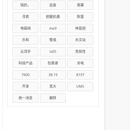
钱的，
巡查
夜幕
寻索
把握机遇
陈雷
电磁线
the9
林是团
乐和
警戒
水文站
云顶手
lx05
竞技性
科技产品
包靠谱
关电
7600
38.19
8197
齐享
宽大
UMS
统一消息
翻转