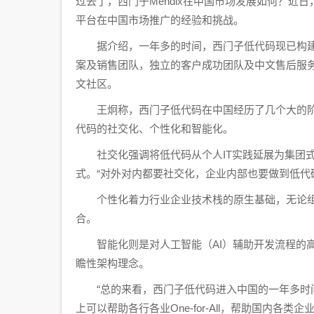
过去了，西门子Mendix在中国市场发展如何？近日
平台在中国市场推广的经验和挑战。
据介绍，一年多的时间，西门子低代码现已构建
案及销售团队，独立的客户成功团队及中文售后服
文社区。
王炯称，西门子低代码在中国经历了几个大的阶段
代码的社交化、个性化和智能化。
社交化强调将低代码从个人IT实践延展为集团式
式。“对外对内都要社交化，企业内部也要做到低代
个性化着力行业企业技术栈的原生基础，无论组
合。
智能化则是对人工智能（AI）辅助开发流程的高
瞻性架构理念。
“总的来看，西门子低代码进入中国的一年多时间内，
上可以帮助各行各业One-for-All，帮助国内各